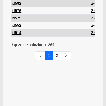
id582
Złom
id576
Złom
id575
Złom
id552
Złom
id514
Złom
Łącznie znaleziono: 269
1
2