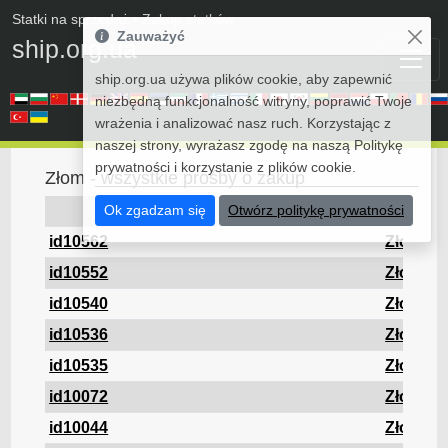
Statki na sprzedaż
• Zakup statków
Zauważyć
ship.org.ua
ship.org.ua używa plików cookie, aby zapewnić
niezbędną funkcjonalność witryny, poprawić Twoje
wrażenia i analizować nasz ruch. Korzystając z
naszej strony, wyrażasz zgodę na naszą Politykę
prywatności i korzystanie z plików cookie.
Złom - wszystkie prośby o zakup
Ok zgadzam się
Otwórz politykę prywatności
DWT
L/B/D
draft
id10562
Złom
id10552
Złom
id10540
Złom
id10536
Złom
id10535
Złom
id10072
Złom
id10044
Złom