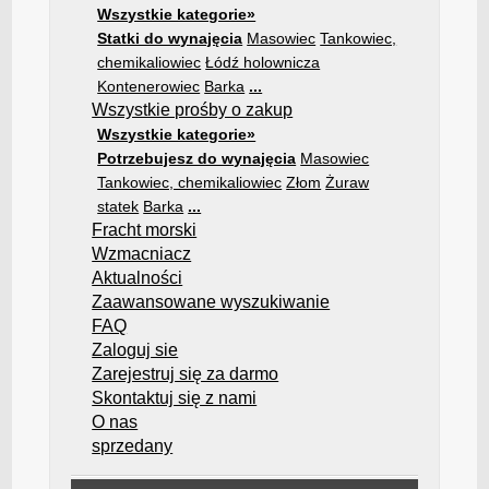
Wszystkie kategorie»
Statki do wynajęcia
Masowiec
Tankowiec,
chemikaliowiec
Łódź holownicza
Kontenerowiec
Barka
...
Wszystkie prośby o zakup
Wszystkie kategorie»
Potrzebujesz do wynajęcia
Masowiec
Tankowiec, chemikaliowiec
Złom
Żuraw
statek
Barka
...
Fracht morski
Wzmacniacz
Aktualności
Zaawansowane wyszukiwanie
FAQ
Zaloguj sie
Zarejestruj się za darmo
Skontaktuj się z nami
O nas
sprzedany