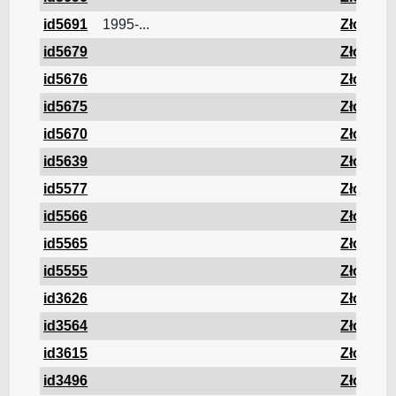
id5691
1995-...
Złom
id5679
Złom
id5676
Złom
id5675
Złom
id5670
Złom
id5639
Złom
34
id5577
Złom
id5566
Złom
id5565
Złom
id5555
Złom
id3626
Złom
id3564
Złom
id3615
Złom
id3496
Złom