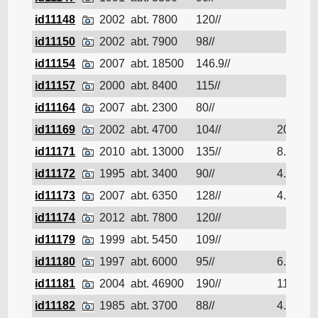
id11148
2002
abt. 7800
120//
id11150
2002
abt. 7900
98//
id11154
2007
abt. 18500
146.9//
id11157
2000
abt. 8400
115//
id11164
2007
abt. 2300
80//
id11169
2002
abt. 4700
104//
2002
id11171
2010
abt. 13000
135//
8.5
id11172
1995
abt. 3400
90//
4.9
id11173
2007
abt. 6350
128//
4.86
id11174
2012
abt. 7800
120//
id11179
1999
abt. 5450
109//
id11180
1997
abt. 6000
95//
6.4
id11181
2004
abt. 46900
190//
11.8
id11182
1985
abt. 3700
88//
4.3