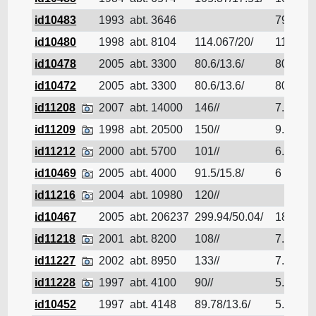
id10483
1993
abt. 3646
79.66
id10480
1998
abt. 8104
114.067/20/
114.067
id10478
2005
abt. 3300
80.6/13.6/
80.6
id10472
2005
abt. 3300
80.6/13.6/
80.6
id11208
2007
abt. 14000
146//
7.7
id11209
1998
abt. 20500
150//
9.75
id11212
2000
abt. 5700
101//
6.9
id10469
2005
abt. 4000
91.5/15.8/
6
id11216
2004
abt. 10980
120//
id10467
2005
abt. 206237
299.94/50.04/
18.11
id11218
2001
abt. 8200
108//
7.8
id11227
2002
abt. 8950
133//
7.1
id11228
1997
abt. 4100
90//
5.8
id10452
1997
abt. 4148
89.78/13.6/
5.86