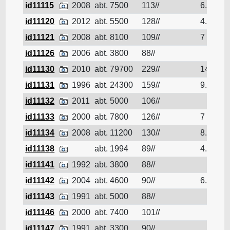
id11115
2008
abt. 7500
113//
6.9
id11120
2012
abt. 5500
128//
4.34
id11121
2008
abt. 8100
109//
7
id11126
2006
abt. 3800
88//
id11130
2010
abt. 79700
229//
14.6
id11131
1996
abt. 24300
159//
9.8
id11132
2011
abt. 5000
106//
id11133
2000
abt. 7800
126//
7
id11134
2008
abt. 11200
130//
8.7
id11138
abt. 1994
89//
4.1
id11141
1992
abt. 3800
88//
id11142
2004
abt. 4600
90//
6.1
id11143
1991
abt. 5000
88//
id11146
2000
abt. 7400
101//
id11147
1991
abt. 3300
90//