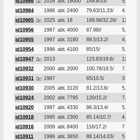
id10986
2016
abt. 18000
149.8/33/
5.9
id10984
1986
abt. 2400
79.63/11.33/
4.42
id10965
2025
abt. 18
199.98/32.26/
13.5
id10956
1987
abt. 4000
87.98//
5.66
id10955
1997
abt. 3180
89.5/13.2/
4.51
id10954
1996
abt. 4100
85/15/
5.66
id10947
2013
123.83/19.6/
13.6
id10932
2000
abt. 2000
100.78/18.5/
7.16
id10931
1987
65/10.5/
3
id10930
2005
abt. 3120
81.2/13.6/
5.512
id10924
2002
abt. 7795
120/15.2/
7.03
id10920
1997
abt. 4330
96.3/13.4/
5.56
id10918
1995
abt. 2300
85.14/10.7/
4.13
id10916
2009
abt. 8400
116/17.2/
7
id10911
1986
abt. 3650
88.14/14.03/
5