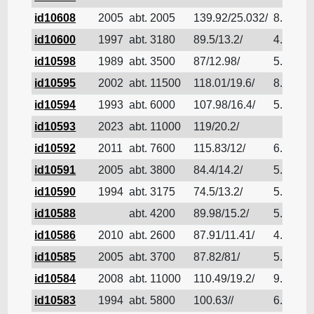
id10608
2005
abt. 2005
139.92/25.032/
8.444
id10600
1997
abt. 3180
89.5/13.2/
4.51
id10598
1989
abt. 3500
87/12.98/
5.08
id10595
2002
abt. 11500
118.01/19.6/
8.389
id10594
1993
abt. 6000
107.98/16.4/
5.5
id10593
2023
abt. 11000
119/20.2/
id10592
2011
abt. 7600
115.83/12/
6.6
id10591
2005
abt. 3800
84.4/14.2/
5.8
id10590
1994
abt. 3175
74.5/13.2/
5.53
id10588
abt. 4200
89.98/15.2/
5.1
id10586
2010
abt. 2600
87.91/11.41/
4.1
id10585
2005
abt. 3700
87.82/81/
5.59
id10584
2008
abt. 11000
110.49/19.2/
9.214
id10583
1994
abt. 5800
100.63//
6.63