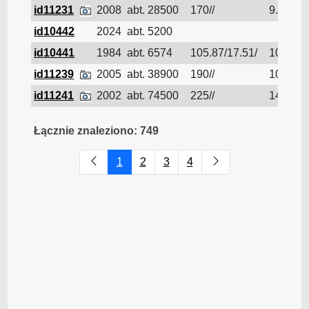
id11231
2008
abt. 28500
170//
9.8
id10442
2024
abt. 5200
id10441
1984
abt. 6574
105.87/17.51/
105.87
id11239
2005
abt. 38900
190//
10.6
id11241
2002
abt. 74500
225//
14
Łącznie znaleziono: 749
1
2
3
4