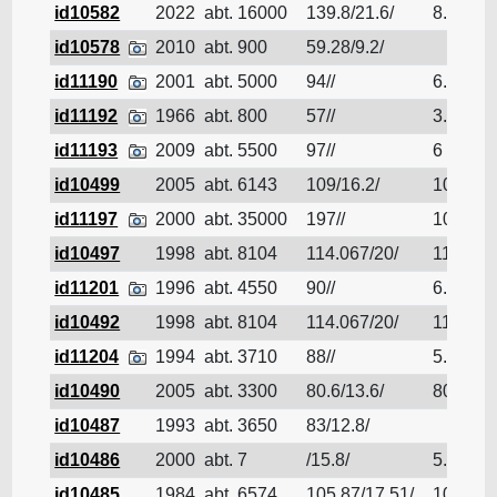
id10582
2022
abt. 16000
139.8/21.6/
8.1
id10578
2010
abt. 900
59.28/9.2/
id11190
2001
abt. 5000
94//
6.2
id11192
1966
abt. 800
57//
3.25
id11193
2009
abt. 5500
97//
6
id10499
2005
abt. 6143
109/16.2/
109
id11197
2000
abt. 35000
197//
10.7
id10497
1998
abt. 8104
114.067/20/
114.067
id11201
1996
abt. 4550
90//
6.2
id10492
1998
abt. 8104
114.067/20/
114.067
id11204
1994
abt. 3710
88//
5.5
id10490
2005
abt. 3300
80.6/13.6/
80.6
id10487
1993
abt. 3650
83/12.8/
id10486
2000
abt. 7
/15.8/
5.99
id10485
1984
abt. 6574
105.87/17.51/
105.87