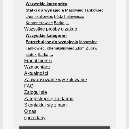
Wszystkie kategorie»
Statki do wynajęcia
Masowiec
Tankowiec,
chemikaliowiec
Łódź holownicza
Kontenerowiec
Barka
...
Wszystkie prośby o zakup
Wszystkie kategorie»
Potrzebujesz do wynajęcia
Masowiec
Tankowiec, chemikaliowiec
Złom
Żuraw
statek
Barka
...
Fracht morski
Wzmacniacz
Aktualności
Zaawansowane wyszukiwanie
FAQ
Zaloguj sie
Zarejestruj się za darmo
Skontaktuj się z nami
O nas
sprzedany