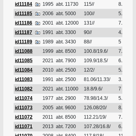
id11184
1995
abt. 11730
115//
8.8
id11185
2006
abt. 5000
100//
5.5
id11186
2001
abt. 12000
131//
7.7
id11187
1991
abt. 3300
90//
4.95
id11189
1989
abt. 3430
88//
5
id11088
1999
abt. 8500
100.8/19.6/
7.817
id11085
2021
abt. 7900
109.9/18.5/
6.05
id11084
2010
abt. 2500
12/2/
5.3
id11083
1991
abt. 2500
81.06/11.33/
3.65
id11082
2021
abt. 11000
18.8/9.6/
7
id11074
1977
abt. 2900
78.98/14.3/
5.6
id11073
2005
abt. 9600
126.08/20/
8.08
id11072
2011
abt. 8500
112.21/19/
7.6
id11071
2013
abt. 7200
107.28/16.8/
6.9
id11070
2008
abt. 8400
117.8/18/
117.8