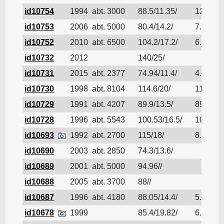
id10754
1994
abt. 3000
88.5/11.35/
12.6
id10753
2006
abt. 5000
80.4/14.2/
7.85
id10752
2010
abt. 6500
104.2/17.2/
6.6
id10732
2012
140/25/
id10731
2015
abt. 2377
74.94/11.4/
4.34
id10730
1998
abt. 8104
114.6/20/
114.067
id10729
1991
abt. 4207
89.9/13.5/
89.9
id10728
1996
abt. 5543
100.53/16.5/
100.53
id10693
1992
abt. 2700
115/18/
8.5
id10690
2003
abt. 2850
74.3/13.6/
id10689
2001
abt. 5000
94.96//
id10688
2005
abt. 3700
88//
id10687
1996
abt. 4180
88.05/14.4/
5.89
id10678
1999
85.4/19.82/
6.7