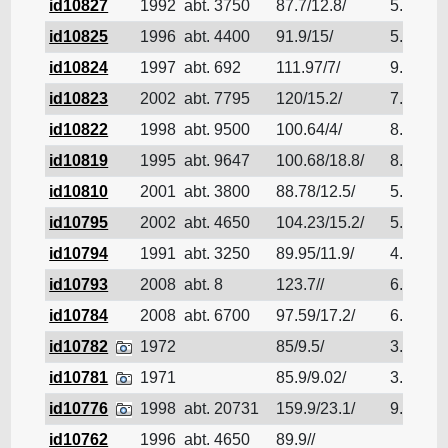
id10827
1992
abt. 3750
87.7/12.8/
5.5
id10825
1996
abt. 4400
91.9/15/
5.869
id10824
1997
abt. 692
111.97/7/
9.8
id10823
2002
abt. 7795
120/15.2/
7.03
id10822
1998
abt. 9500
100.64/4/
8.814
id10819
1995
abt. 9647
100.68/18.8/
8.91
id10810
2001
abt. 3800
88.78/12.5/
5.4
id10795
2002
abt. 4650
104.23/15.2/
5.5
id10794
1991
abt. 3250
89.95/11.9/
4.94
id10793
2008
abt. 8
123.7//
6.5
id10784
2008
abt. 6700
97.59/17.2/
6.6
id10782
1972
85/9.5/
3.13
id10781
1971
85.9/9.02/
3.02
id10776
1998
abt. 20731
159.9/23.1/
9.73
id10762
1996
abt. 4650
89.9//