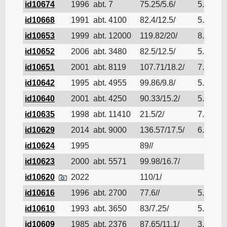
id10674
1996
abt. 7
75.25/5.6/
5.7
id10668
1991
abt. 4100
82.4/12.5/
5.77
id10653
1999
abt. 12000
119.82/20/
8.715
id10652
2006
abt. 3480
82.5/12.5/
5.3
id10651
2001
abt. 8119
107.71/18.2/
7.81
id10642
1995
abt. 4955
99.86/9.8/
5.968
id10640
2001
abt. 4250
90.33/15.2/
5.64
id10635
1998
abt. 11410
21.5/2/
7.62
id10629
2014
abt. 9000
136.57/17.5/
6.19
id10624
1995
89//
id10623
2000
abt. 5571
99.98/16.7/
id10620
2022
110/1/
id10616
1996
abt. 2700
77.6//
5.6
id10610
1993
abt. 3650
83/7.25/
5.7
id10609
1985
abt. 2376
87.65/11.1/
3.92