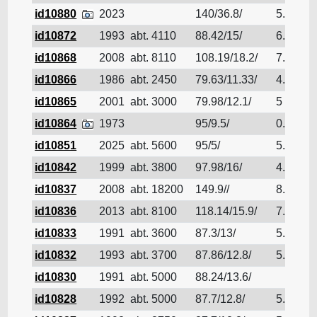
id10880
2023
140/36.8/
5.8
id10872
1993
abt. 4110
88.42/15/
6.01
id10868
2008
abt. 8110
108.19/18.2/
7.01
id10866
1986
abt. 2450
79.63/11.33/
4.42
id10865
2001
abt. 3000
79.98/12.1/
5
id10864
1973
95/9.5/
0.9
id10851
2025
abt. 5600
95/5/
5.58
id10842
1999
abt. 3800
97.98/16/
4.17
id10837
2008
abt. 18200
149.9//
8.57
id10836
2013
abt. 8100
118.14/15.9/
7.21
id10833
1991
abt. 3600
87.3/13/
5.4
id10832
1993
abt. 3700
87.86/12.8/
5.46
id10830
1991
abt. 5000
88.24/13.6/
id10828
1992
abt. 5000
87.7/12.8/
5.5