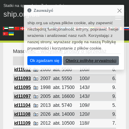
Statki na sprzedaż
• Zakup statków
Zauważyć
ship.org.ua
ship.org.ua używa plików cookie, aby zapewnić
niezbędną funkcjonalność witryny, poprawić Twoje
wrażenia i analizować nasz ruch. Korzystając z
naszej strony, wyrażasz zgodę na naszą Politykę
prywatności i korzystanie z plików cookie.
Masowiec - wszystkie prośby o sprzedaż
Ok zgadzam się
DWT
Otwórz politykę prywatności
L/B/D
draft
id11092
2000
abt. 5580
100//
6.1
id11093
2007
abt. 5550
100//
6.1
id11095
1998
abt. 17500
143//
9.7
id11097
2005
abt. 16600
143//
9.3
id11104
2013
abt. 5740
109//
5.8
id11108
2026
abt. 14000
120//
9.15
id11109
2012
abt. 10500
118//
7.6