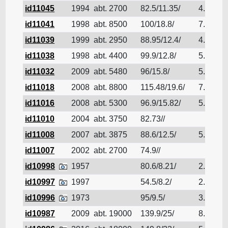
id11045
1994
abt. 2700
82.5/11.35/
4.79
id11041
1998
abt. 8500
100/18.8/
7.75
id11039
1999
abt. 2950
88.95/12.4/
4.34
id11038
1998
abt. 4400
99.9/12.8/
5.67
id11032
2009
abt. 5480
96/15.8/
5.99
id11018
2008
abt. 8800
115.48/19.6/
7.014
id11016
2008
abt. 5300
96.9/15.82/
5.84
id11010
2004
abt. 3750
82.73//
id11008
2007
abt. 3875
88.6/12.5/
5.47
id11007
2002
abt. 2700
74.9//
id10998
1957
80.6/8.21/
2.54
id10997
1997
54.5/8.2/
2.5
id10996
1973
95/9.5/
3.6
id10987
2009
abt. 19000
139.9/25/
8.5